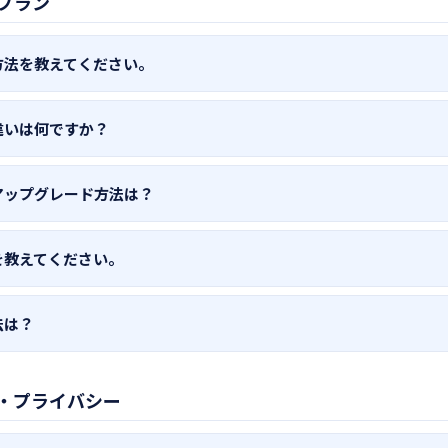
プラン
契約のプランによって異なります。
方法を教えてください。
の設定画面（歯車アイコン）→「個人」タブからメールアドレスで
違いは何ですか？
terpriseプランの場合は「チーム」タブからライセンスキーを入
は日次30,000トークン・基本モデルのみ。Proプランはより大きな
アップグレード方法は？
セスが可能です。Enterpriseプランはチーム管理・部署別モー
す。詳細はトップページの料金セクションをご覧ください。
の設定画面→「プラン」タブ→「プランを変更」ボタンからStrip
を教えてください。
ラン」タブ→「サブスクリプション管理」ボタンからStripe Custome
法は？
す。解約後も現在の請求期間の終了まで引き続きご利用いただけま
Visa/Mastercard/JCB/American Express）に対応しています。
・プライバシー
行振込（請求書払い）もご利用いただけます。