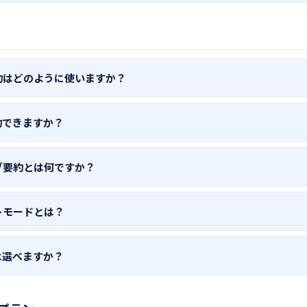
プランでは日次30,000トークンまで無料でご利用いただけます。よ
モデルへのアクセスが必要な場合は、Pro・Enterpriseプランをご検
約はどのように使いますか？
ebページを開いた状態で、ModeNoteのサイドパネルを開き「要
約できますか？
ます。プロンプトモードを切り替えることで、箇条書き・議事録・
た要約が可能です。
ザで開いているPDFファイルを直接要約できます。サイドパネルの
ブ要約とは何ですか？
ください。
開いているページを一度に要約し、横断的な分析や比較を行う機能
トモードとは？
タブを選択して要約できます。
（プロンプト）を切り替える機能です。デフォルトで用意されたモ
は選べますか？
スタムモードを作成できます。チームモードでは組織全体で共有す
らGoogle Gemini / Anthropic Claudeの各モデルを選択で