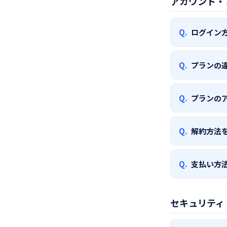
アカウント・
なモデルはご
Q.
ログイン
サイドパネル
Q.
プランの
ください。En
い。
Freeプラン
Q.
プランの
モデルへのアク
トが含まれま
サイドパネル
Q.
解約方法
めます。
設定画面→「プ
Q.
支払い方
で解約できま
クレジットカード（
セキュリティ
プランでは銀