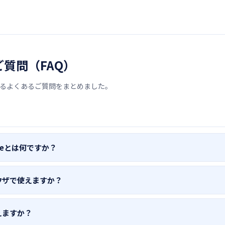
質問（FAQ）
関するよくあるご質問をまとめました。
oteとは何ですか？
、WebページやPDFの内容をAI（Google Gemini / Anthropic C
ウザで使えますか？
e拡張機能です。閲覧中のページをワンクリックで要約し、情報収集の
。
rome（最新版推奨）およびChromium系ブラウザ（Microsoft Edge、
えますか？
いただけます。