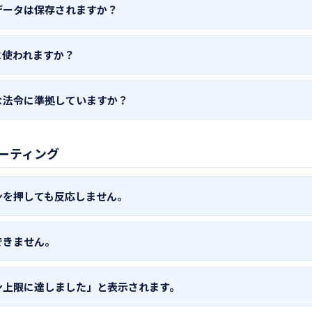
データは保存されますか？
対象のテキスト・PDFデータはサーバーに保存されません。AI AP
に使われますか？
ます。メタデータ（使用トークン数等）のみ記録されます。
e Gemini API（有料商用版）およびAnthropic Claude APIの
な法令に準拠していますか？
タがAIモデルの学習に使用されることはありません。
報保護法（APPI）、改正電気通信事業法の外部送信規律、特定商
ーティング
細は
プライバシーポリシー
および
セキュリティホワイトペーパー
を
ンを押しても反応しません。
みが完了しているか確認してください。また、chrome://extensio
できません。
teが有効になっているか確認してください。問題が続く場合は拡張機
てください。
グインしているか確認してください（chrome://settings →「Chr
ン上限に達しました」と表示されます。
プアップブロッカーが認証ウィンドウをブロックしている場合があ