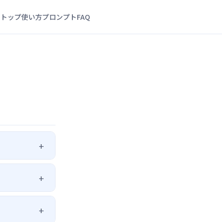
トップ
使い方
プロンプト
FAQ
+
laude）で要約す
+
効率を大幅に
Brave、Arc
+