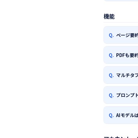
はい。Free
機能
やClaude
Q.
ページ要
要約したいW
Q.
PDFも要
をクリックし
用途に合わせ
はい。ブラウ
Q.
マルチタ
から操作して
複数のタブで
Q.
プロンプ
チ」タブから
要約の指示文
Q.
AIモデル
自分だけのカ
です。
はい。設定画面か