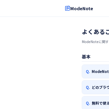
ModeNote
よくあるご
ModeNoteに
基本
Q.
ModeN
ModeNoteは
Q.
どのブラ
るChrom
向上させます
Google Ch
Q.
無料で使
等）でご利用