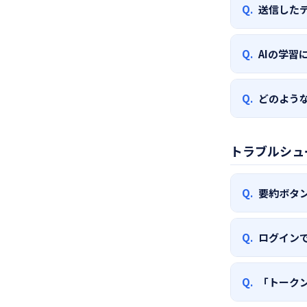
Q.
送信した
いいえ。要約
Q.
AIの学習
即時破棄され
いいえ。Googl
Q.
どのよう
き、送信デー
日本の個人情
トラブルシュ
ています。詳
い。
Q.
要約ボタ
ページの読み込
Q.
ログイン
ModeNo
有効にしてみ
Chromeにロ
Q.
「トーク
ン」）。ポッ